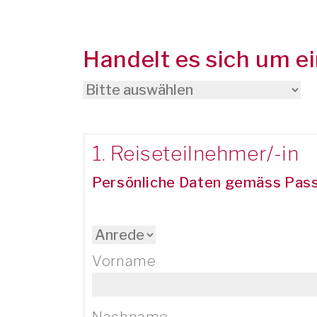
Handelt es sich um e
1. Reiseteilnehmer/-in
Persönliche Daten gemäss Pass
Bitte lassen Sie dieses Feld leer.
Bitte lassen Sie dieses Feld leer.
Bitte lassen Sie dieses Feld leer.
Vorname
Nachname